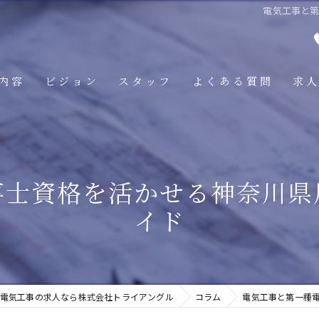
電気工事と
内容
ビジョン
スタッフ
よくある質問
求
事士資格を活かせる神奈川県
イド
電気工事の求人なら株式会社トライアングル
コラム
電気工事と第一種