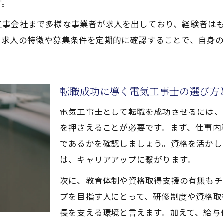
す。
未経験から始める電気工事の求人選び術
工事会社まで多様な事業者が求人を出しており、経験者は
電気工事士求人未経験者でも安心のサポート体制
、求人の特徴や募集条件を定期的に確認することで、自身
未経験歓迎の電気工事士求人の探し方を伝授
未経験者が知るべき電気工事の研修・教育内容
電気工事士２種からのステップアップ事例紹介
転職成功に導く電気工事士の選び方
川崎区で未経験から電気工事士になる方法
電気工事士として転職を成功させるには、
福利厚生が充実した電気工事の職場を見極める
を押さえることが必要です。まず、仕事内
電気工事士求人で注目の福利厚生ポイントとは
であるかを確認しましょう。資格を活かし
働きやすい電気工事職場の選び方を徹底解説
は、キャリアアップに繋がります。
家族と両立できる電気工事求人の魅力を紹介
次に、教育体制や資格取得支援の有無もチ
福利厚生充実の電気工事士求人で実現するQOL
プを目指す人にとって、研修制度や資格取
神奈川県の電気工事求人に多い福利厚生例
長を支える環境と言えます。加えて、給与
キャリアアップを叶える電気工事士求人の探し方