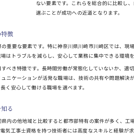
ない要素です。これらを総合的に比較し、
電気工事でキャリアアップを目指すポイント
選ぶことが成功への近道となります。
資格取得支援がある電気工事士求人の選び方
現場リーダーを目指す電気工事士の転職戦略
の特徴
成長企業の電気工事士求人で広がる可能性
際の重要な要素です。特に神奈川県川崎市川崎区では、現
電気工事士求人で実現する長期的なキャリア形成
職場はトラブルを減らし、安心して業務に集中できる環境
川崎区で電気工事の理想の職場に出会う方法
目すべき特徴です。長時間労働が常態化していないか、適
自分に合う電気工事求人の見極め方を伝授
ミュニケーションが活発な職場は、技術の共有や問題解決
理想の電気工事職場を選ぶチェックポイント
、長く安心して働ける職場を選べます。
求人情報から読む電気工事現場の雰囲気
電気工事士求人で重視すべき応募基準とは
を知る
川崎区で長く働ける電気工事士求人の特徴
同県内の他地域と比較すると都市部特有の案件が多く、工
種電気工事士資格を持つ技術者には高度なスキルと経験が