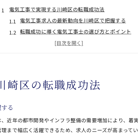
電気工事で実現する川崎区の転職成功法
電気工事求人の最新動向を川崎区で把握する
転職成功に導く電気工事士の選び方とポイント
電気工事士求人で重視したい職場環境の特徴
神奈川県内の電気工事士求人との違いを知る
未経験歓迎の電気工事求人活用術を解説
第一種電気工事士資格を活かす働き方の魅力
川崎区の転職成功法
第一種電気工事士が選ばれる求人の理由とは
電気工事士資格が収入と安定を実現できる仕組み
握する
資格を活かした川崎区の電気工事キャリア例
は、近年の都市開発やインフラ整備の需要増加により、着
電気工事士求人で求められる実務スキルと成長性
管理まで幅広く活躍できるため、求人のニーズが高まって
資格取得による電気工事士求人での優遇ポイント