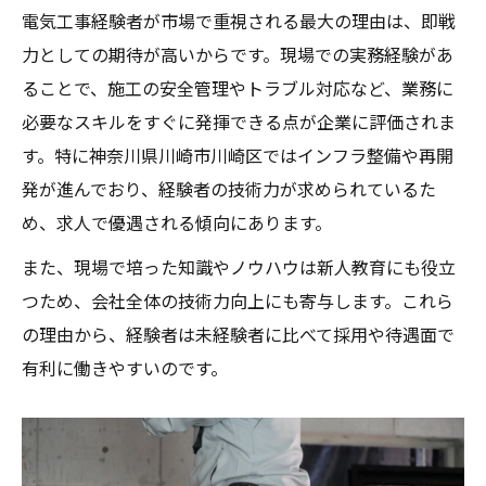
電気工事経験者が市場で重視される最大の理由は、即戦
川崎区の電気工事求人増加の背景を探る
力としての期待が高いからです。現場での実務経験があ
電気工事の新たな求人トレンドと選び方
ることで、施工の安全管理やトラブル対応など、業務に
川崎区で電気工事求人が注目される理由
必要なスキルをすぐに発揮できる点が企業に評価されま
地元川崎区で需要高まる電気工事の現場事
す。特に神奈川県川崎市川崎区ではインフラ整備や再開
情
発が進んでおり、経験者の技術力が求められているた
電気工事求人市場の変化と今後の展望
め、求人で優遇される傾向にあります。
転職で安定収入を叶える電気工事の戦略
また、現場で培った知識やノウハウは新人教育にも役立
電気工事転職で安定収入を得るための秘訣
つため、会社全体の技術力向上にも寄与します。これら
経験者が電気工事で収入アップを実現する
の理由から、経験者は未経験者に比べて採用や待遇面で
方法
有利に働きやすいのです。
電気工事の安定収入を目指す転職成功術
キャリアを活かした電気工事転職戦略の考
え方