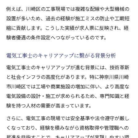
響
例えば、川崎区の工事現場では複雑な配線や大型機械の
電気工事士の人手不足で好条件が増加する
設置が多いため、過去の経験が施工ミスの防止や工期短
理由
縮に貢献します。こうした実績が求人票に反映され、経
人手不足が経験者優遇につながる背景を解
験者優遇の条件設定へつながっているのです。
説
電気工事業界の求人好条件が生まれる要因
電気工事士のキャリアアップに繋がる背景分析
人手不足時代に求められる電気工事経験者
電気工事士のキャリアアップが進む背景には、技術革新
像
と社会インフラの高度化があります。特に神奈川県川崎
長く働くために電気工事求人で重視すべき点
市川崎区では工場や商業施設の増加に伴い、より高度な
電気工事で長く働ける職場選びのポイント
電気設備の設計・施工が求められるため、専門知識と経
経験者が重視すべき電気工事求人の条件
験を持つ人材の需要が高まっています。
電気工事士が安心して働ける環境の見極め
さらに、電気工事の現場では安全基準や法令遵守が厳し
方
くなっており、経験を積みながら資格取得や管理職への
電気工事転職で大切な職場の安定性と待遇
昇進を目指すことで、キャリアアップが実現しやすい環