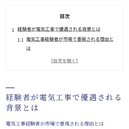
目次
経験者が電気工事で優遇される背景とは
電気工事経験者が市場で重視される理由と
は
実務経験が電気工事求人で評価される要因
電気工事士のキャリアアップに繋がる背景
分析
経験者優遇の電気工事求人が増える理由を
経験者が電気工事で優遇される
解説
背景とは
電気工事経験が高待遇に直結する理由と現
状
電気工事経験者が市場で重視される理由とは
川崎区における電気工事求人の最新動向