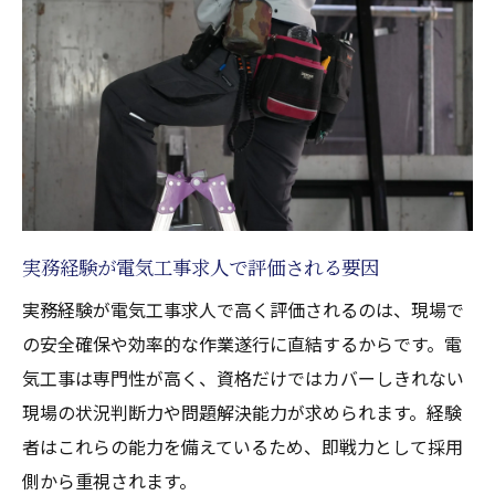
電気工事士が安定を手にするための転職ポ
イント
即戦力となる電気工事経験活用のポイント
電気工事経験を最大限活かす現場での工夫
転職で評価される電気工事の実務力とは
電気工事経験者が即戦力になる理由と活用
法
実務経験が電気工事求人で評価される要因
電気工事士が現場で信頼されるポイントを
実務経験が電気工事求人で高く評価されるのは、現場で
解説
の安全確保や効率的な作業遂行に直結するからです。電
経験者が電気工事求人で選ばれるスキルと
気工事は専門性が高く、資格だけではカバーしきれない
は
現場の状況判断力や問題解決能力が求められます。経験
電気工事業界の人手不足が生む好条件求人
者はこれらの能力を備えているため、即戦力として採用
業界の人手不足が電気工事求人に与える影
側から重視されます。