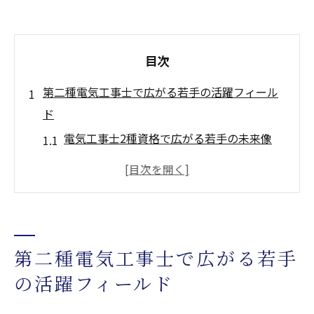
目次
第二種電気工事士で広がる若手の活躍フィール
ド
電気工事士2種資格で広がる若手の未来像
若手が電気工事現場で活躍するための条件
とは
神奈川の電気工事求人で求められる第二種
の役割
第二種電気工事士で広がる若手
電気工事分野で若手が選ばれる理由を徹底
解説
の活躍フィールド
第二種電気工事士が評価される職場環境の