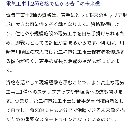
電気工事士2種資格で広がる若手の未来像
特徴
神奈川県川崎区で電気工事求人を探すコツ
電気工事士2種の資格は、若手にとって将来のキャリア形
成に大きな可能性を拓く鍵となります。資格取得によ
電気工事の求人情報を見極める重要なポイ
り、住宅や小規模施設の電気工事を自ら手掛けられるた
ント
め、即戦力としての評価が高まるからです。例えば、川
神奈川で電気工事士求人を効率的に探す方
崎市川崎区の求人では第二種電気工事士保有者を優遇す
法
る傾向が強く、若手の成長と活躍の場が広がっていま
川崎区で若手が活躍する電気工事求人の選
す。
び方
資格を活かして現場経験を積むことで、より高度な電気
電気工事士2種を活かせる求人を見抜くコツ
工事士1種へのステップアップや管理職への道も開けま
未経験歓迎の電気工事求人を見つける秘訣
す。つまり、第二種電気工事士は若手が専門技術者とし
未経験から電気工事士へ安心して転職する方法
て自立し、将来的に幅広い分野で活躍できる未来像を描
未経験から電気工事士を目指す転職成功の
くための重要なスタートラインとなっているのです。
流れ