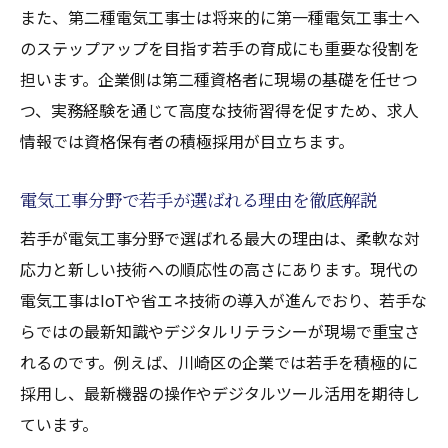
くり
また、第二種電気工事士は将来的に第一種電気工事士へ
電気工事士2種資格を活かした転職術まとめ
のステップアップを目指す若手の育成にも重要な役割を
電気工事士2種で広がる転職先の選び方とは
担います。企業側は第二種資格者に現場の基礎を任せつ
つ、実務経験を通じて高度な技術習得を促すため、求人
電気工事分野における成功転職の秘訣を解
情報では資格保有者の積極採用が目立ちます。
説
第二種電気工事士が評価される求人の特徴
電気工事分野で若手が選ばれる理由を徹底解説
未経験者の電気工事転職で重視すべきポイ
若手が電気工事分野で選ばれる最大の理由は、柔軟な対
ント
応力と新しい技術への順応性の高さにあります。現代の
若手が電気工事士でキャリアを築く転職戦
電気工事はIoTや省エネ技術の導入が進んでおり、若手な
略
らではの最新知識やデジタルリテラシーが現場で重宝さ
れるのです。例えば、川崎区の企業では若手を積極的に
採用し、最新機器の操作やデジタルツール活用を期待し
ています。