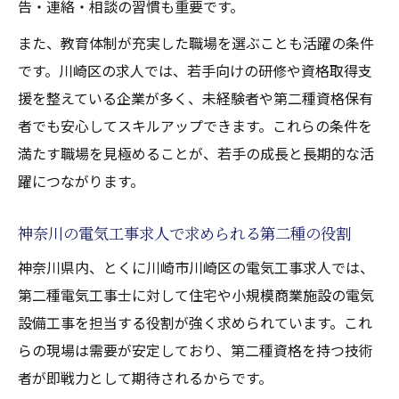
告・連絡・相談の習慣も重要です。
電気工事現場での若手のキャリアアップ事
また、教育体制が充実した職場を選ぶことも活躍の条件
例
です。川崎区の求人では、若手向けの研修や資格取得支
未経験者が現場で学べる電気工事の魅力と
援を整えている企業が多く、未経験者や第二種資格保有
は
者でも安心してスキルアップできます。これらの条件を
キャリア形成を支える川崎区の電気工事職選び
満たす職場を見極めることが、若手の成長と長期的な活
電気工事士2種資格を活かしたキャリア形成
躍につながります。
術
川崎区で将来性重視の電気工事職を選ぶポ
神奈川の電気工事求人で求められる第二種の役割
イント
神奈川県内、とくに川崎市川崎区の電気工事求人では、
若手が長く働ける電気工事求人の条件とは
第二種電気工事士に対して住宅や小規模商業施設の電気
安定した電気工事職場選びで叶える成長戦
設備工事を担当する役割が強く求められています。これ
略
らの現場は需要が安定しており、第二種資格を持つ技術
電気工事士としてのキャリアを築く環境づ
者が即戦力として期待されるからです。