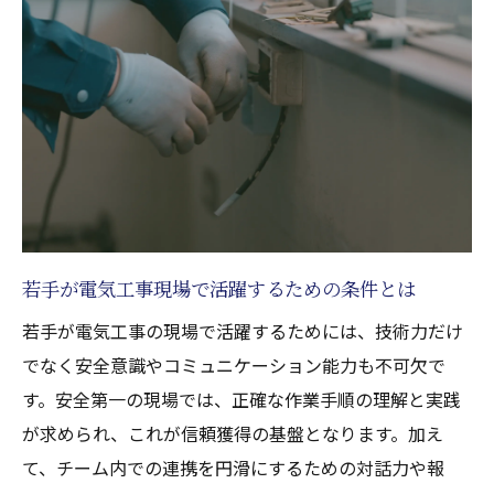
電気工事士2種取得で安心して転職するポイ
ント
若手未経験者のための電気工事現場選びの
コツ
電気工事未経験でも安心の研修体制を紹介
転職で重視すべき電気工事士の教育サポー
ト
若手が成長できる電気工事現場の実態解説
若手が電気工事現場で活躍するための条件とは
若手が電気工事士として成長できる現場の
若手が電気工事の現場で活躍するためには、技術力だけ
特徴
でなく安全意識やコミュニケーション能力も不可欠で
電気工事の現場で求められるスキルと心構
す。安全第一の現場では、正確な作業手順の理解と実践
え
が求められ、これが信頼獲得の基盤となります。加え
第二種電気工事士が活躍する職場の実態を
て、チーム内での連携を円滑にするための対話力や報
紹介