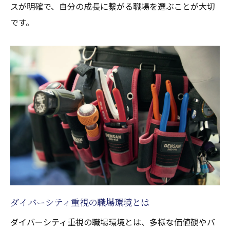
スが明確で、自分の成長に繋がる職場を選ぶことが大切
新卒者の成長を支える職場選び
です。
多様性を活かす川崎区の電気工事職場
多様性重視の職場が持つ利点とは
電気工事でのダイバーシティの実践例
新卒が学べる職場文化とその魅力
川崎区での電気工事業界の新潮流
多様性から生まれる革新と成長
新卒が感じる職場での多様性の意義
川崎区でダイバーシティある電気工事求人
ダイバーシティ重視の電気工事求人探し
新卒向け多様性職場の選び方
ダイバーシティ重視の職場環境とは
川崎区の電気工事求人の最新情報
ダイバーシティ重視の職場環境とは、多様な価値観やバ