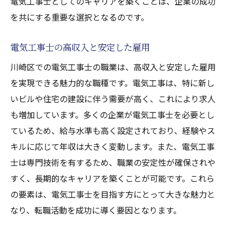
電気工事士としてのキャリアを築くことは、企業の成功
事情
を共にする重要な選択となるのです。
主要企業とその特徴
企業の採用基準と求める人材像
電気工事士の高収入と安定した雇用
企業文化と職場環境の理解
川崎区での電気工事士の職業は、高収入と安定した雇用
福利厚生とキャリアパスの比較
を実現できる魅力的な職種です。電気工事は、特に新し
川崎区の電気工事企業の未来予測
いビルや住宅の建設に伴う需要が高く、これにより求人
も増加しています。多くの企業が電気工事士を必要とし
転職先企業選びのポイント
ているため、給与水準も高く設定されており、経験やス
川崎市川崎区での電気工事転職を成功させるた
キルに応じて年収は大きく変動します。また、電気工事
めのネットワーキング術
士は専門技術を有するため、職業の安定性が確保されや
業界イベントやセミナーへの参加方法
すく、長期的なキャリアを築くことが可能です。これら
同業者との交流と情報交換
の要素は、電気工事士を目指す方にとって大きな魅力と
SNSを活用したネットワーキング
なり、転職活動を成功に導く要因となります。
メンターとの関係構築と活用