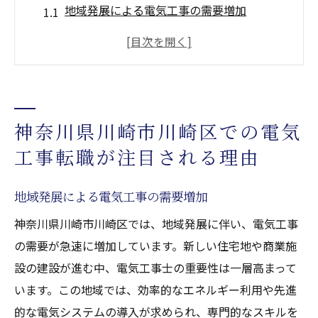
地域発展による電気工事の需要増加
川崎区のインフラプロジェクトと電気工事
企業の成長戦略としての電気工事士の役割
電気工事士の高収入と安定した雇用
地域社会への貢献と電気工事の重要性
神奈川県川崎市川崎区での電気
川崎区の電気工事市場の将来性
工事転職が注目される理由
川崎区の電気工事業界でキャリアアップするた
めのポイント
地域発展による電気工事の需要増加
必要なスキルセットと資格の取得
神奈川県川崎市川崎区では、地域発展に伴い、電気工事
最新の電気工事技術の習得
の需要が急速に増加しています。新しい住宅地や商業施
実務経験と現場での実践力
設の建設が進む中、電気工事士の重要性は一層高まって
企業内でのキャリアパスと昇進の機会
います。この地域では、効率的なエネルギー利用や先進
効果的な自己PRと職務経歴書の作成術
的な電気システムの導入が求められ、専門的なスキルを