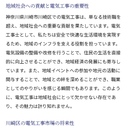
業界団体への参加とメリット
地域社会への貢献と電気工事の重要性
ビジネスネットワークの拡大方法
神奈川県川崎市川崎区での電気工事は、単なる技術職を
川崎区での電気工事キャリアの未来展望と可能
超え、地域社会への重要な貢献を果たしています。電気
性
工事士として、私たちは安全で快適な生活環境を実現す
るため、地域のインフラを支える役割を担っています。
未来の電気工事技術とその影響
電気設備の整備や改修を行うことで、住民の生活を直接
電気工事士のキャリアパスと成長
的に向上させることができ、地域経済の発展にも寄与し
新しいエネルギー分野での活躍機会
ています。また、地域イベントへの参加や地元の活動に
国際的なキャリア展開の可能性
関与することで、地域との絆を深めることができ、職業
地域社会への貢献と社会的意義
としてのやりがいを感じる瞬間でもあります。このよう
持続可能な電気工事業界の未来
に、電気工事は地域社会にとって欠かせない存在であ
り、その魅力は計り知れません。
川崎区の電気工事市場の将来性