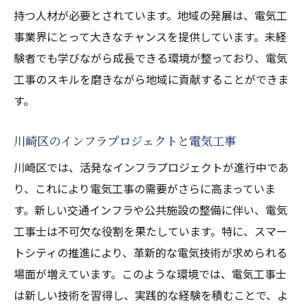
キャリアアップのための継続的な学び
持つ人材が必要とされています。地域の発展は、電気工
電気工事の需要が高まる神奈川県川崎市川崎区
事業界にとって大きなチャンスを提供しています。未経
の現状
験者でも学びながら成長できる環境が整っており、電気
工事のスキルを磨きながら地域に貢献することができま
大型開発プロジェクトと電気工事の関係
す。
住宅地の拡大と電気工事の必要性
商業施設と電気工事の役割
川崎区のインフラプロジェクトと電気工事
公共インフラ整備による電気工事の需要
川崎区では、活発なインフラプロジェクトが進行中であ
新エネルギー分野での電気工事のチャンス
り、これにより電気工事の需要がさらに高まっていま
地域の経済成長と電気工事の連動性
す。新しい交通インフラや公共施設の整備に伴い、電気
成功する電気工事転職活動のためのステップバ
工事士は不可欠な役割を果たしています。特に、スマー
イステップガイド
トシティの推進により、革新的な電気技術が求められる
転職活動の計画と目標設定
場面が増えています。このような環境では、電気工事士
は新しい技術を習得し、実践的な経験を積むことで、よ
効果的な求人情報の探し方