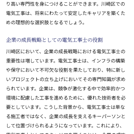
り高い専門性を身につけることができます。川崎区での
履歴書と職務経歴書の作成ポイント
電気工事は、将来にわたって安定したキャリアを築くた
応募先企業のリサーチと準備
めの理想的な選択肢となるでしょう。
面接対策と模擬面接の重要性
転職エージェントの活用方法
企業の成長戦略としての電気工事士の役割
川崎区での電気工事キャリアアップに必要なス
川崎区において、企業の成長戦略における電気工事士の
キルと資格
重要性は増しています。電気工事士は、インフラの構築
基本的な電気工事士の資格
や保守において不可欠な役割を果たしており、特に新し
上級電気工事士になるためのステップ
いプロジェクトの立ち上げにおいてその専門知識が求め
特殊技術と専門資格の取得方法
られています。企業は、競争が激化する中で効率的かつ
環境に配慮した工事を進めるために、優れた技術者を必
実務経験を積むための現場研修
要としています。こうした背景から、電気工事士は単な
最新技術の習得と継続学習
る施工者ではなく、企業の成長を支えるキーパーソンと
安全管理と法令知識の重要性
して位置づけられるようになっています。これにより、
電気工事転職者が知っておくべき川崎区の企業