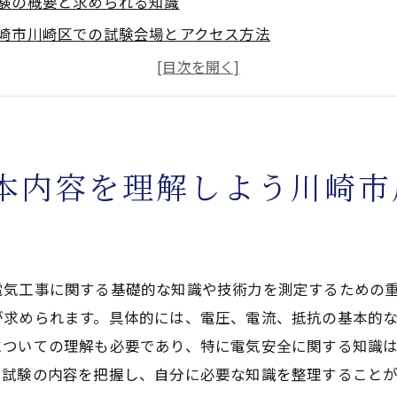
験の概要と求められる知識
崎市川崎区での試験会場とアクセス方法
験日程と申し込み方法
記試験と実技試験の違い
験に必要な教材と参考書
験に向けたスケジュール管理のコツ
本内容を理解しよう川崎市
な試験対策法川崎市川崎区で電気工事士に合格するための
率的な学習プランの立て方
要な試験範囲の把握方法
電気工事に関する基礎的な知識や技術力を測定するための
技試験のための練習方法
が求められます。具体的には、電圧、電流、抵抗の基本的
去問を活用した対策法
についての理解も必要であり、特に電気安全に関する知識
門学校や講習会の活用
。試験の内容を把握し、自分に必要な知識を整理すること
強時間の確保とモチベーション維持