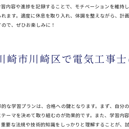
学習内容や進捗を記録することで、モチベーションを維持
擬試験の実施
られます。適度に休息を取り入れ、体調を整えながら、計
習中の自己評価方法
すので、ぜひお楽しみに！
復練習の重要性
技術知識を徹底的に学ぶ電気工事士試験の必須ポイント川
要な法令の理解
川崎市川崎区で電気工事士
術的な基礎知識の習得
験に出やすい技術問題の対策
新の法令変更への対応
術書や参考書の活用方法
令問題の効果的な勉強法
率的な学習プランは、合格への鍵となります。まず、自分
クスして試験に臨む電気工事士試験成功のための心構え川
にテーマを決めて取り組むのが効果的です。また、学習内
の準備とメンタルケア
る重要な法規や技術的知識をしっかりと理解することが、