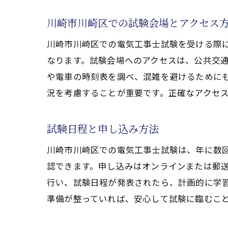
電気工
川崎市川崎区での試験会場とアクセス
過
川崎市川崎区での電気工事士試験を受ける際
出
なります。試験会場へのアクセスは、公共交
頻
や電車の時刻表を調べ、混雑を避けるために
過
況を考慮することが重要です。正確なアクセ
間
模
試験日程と申し込み方法
実技試
川崎市川崎区での電気工事士試験は、年に数
実
認できます。申し込みはオンラインまたは郵
必
行い、試験日程が発表されたら、計画的に学
実
準備が整っていれば、安心して試験に臨むこ
実