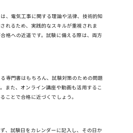
では、電気工事に関する理論や法律、技術的知
るコツ
価されるため、実践的なスキルが重視されま
が合格への近道です。試験に備える際は、両方
する専門書はもちろん、試験対策のための問題
す。また、オンライン講座や動画も活用するこ
めることで合格に近づくでしょう。
市川崎区
まず、試験日をカレンダーに記入し、その日か