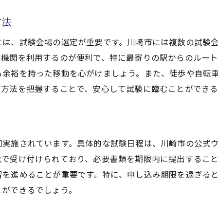
事士試験の過去問を解いて川崎市川崎区での傾向と対策を
方法
去問を解く重要性
には、試験会場の選定が重要です。川崎市には複数の試験
題傾向の分析方法
通機関を利用するのが便利で、特に最寄りの駅からのルー
出問題のリストアップ
も余裕を持った移動を心がけましょう。また、徒歩や自転
去問演習の進め方
ス方法を把握することで、安心して試験に臨むことができる
違えた問題を克服する方法
擬試験の活用法
験の重要性電気工事士試験に臨むための準備法川崎市川崎
回実施されています。具体的な試験日程は、川崎市の公式
技試験の概要とポイント
送で受け付けられており、必要書類を期限内に提出するこ
要な工具と使用方法
習を進めることが重要です。特に、申し込み期限を過ぎる
技試験の練習場探し
とができるでしょう。
技試験でよく出る作業の練習