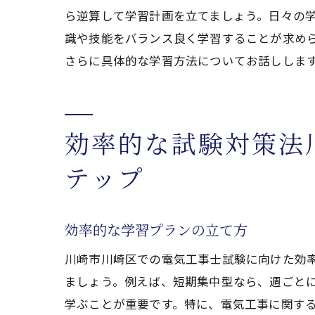
ら逆算して学習計画を立てましょう。日々の
模
識や技能をバランス良く学習することが求め
練
さらに具体的な学習方法についてお話ししま
反
法令と
重
効率的な試験対策法
技
テップ
試
最
技
効率的な学習プランの立て方
法
川崎市川崎区での電気工事士試験に向けた効
リラッ
ましょう。例えば、短期集中型なら、週ごと
心
学ぶことが重要です。特に、電気工事に関す