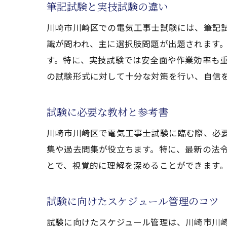
タ
筆記試験と実技試験の違い
実
川崎市川崎区での電気工事士試験には、筆記
試験前
識が問われ、主に選択肢問題が出題されます
試
す。特に、実技試験では安全面や作業効率も
の試験形式に対して十分な対策を行い、自信
試
試
試験に必要な教材と参考書
リ
試
川崎市川崎区で電気工事士試験に臨む際、必
集や過去問集が役立ちます。特に、最新の法
緊
とで、視覚的に理解を深めることができます
実技練
正
試験に向けたスケジュール管理のコツ
時
試験に向けたスケジュール管理は、川崎市川
実