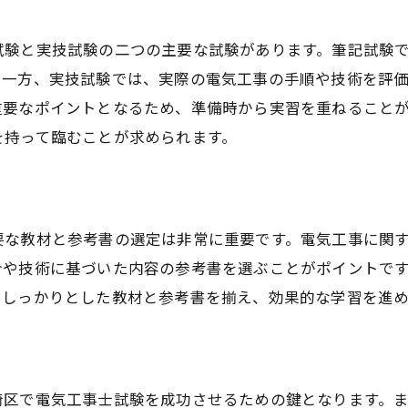
イムマネジメントのコツ
技試験当日の心構え
試験と実技試験の二つの主要な試験があります。筆記試験
日と当日の注意点川崎市川崎区で電気工事士試験に合格す
。一方、実技試験では、実際の電気工事の手順や技術を評
験前日に確認すべきこと
重要なポイントとなるため、準備時から実習を重ねること
を持って臨むことが求められます。
験当日の持ち物チェックリスト
験会場へのアクセス確認
ラックスするための方法
験前日の過ごし方
要な教材と参考書の選定は非常に重要です。電気工事に関
令や技術に基づいた内容の参考書を選ぶことがポイントで
張を和らげるテクニック
。しっかりとした教材と参考書を揃え、効果的な学習を進
習のコツ電気工事士試験で確実に合格するための準備川崎
確な作業手順の理解
間内に作業を終えるための練習
崎区で電気工事士試験を成功させるための鍵となります。
技試験での注意点