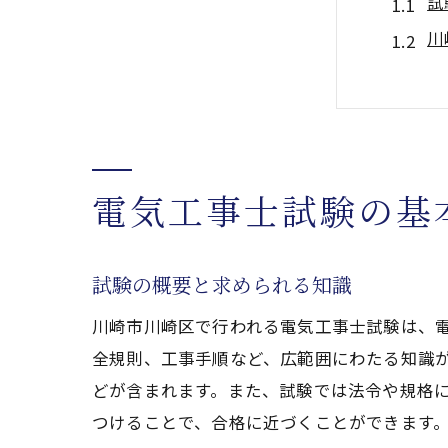
試
川
試
筆
試
試
電気工事士試験の基
効率的
効
試験の概要と求められる知識
重
川崎市川崎区で行われる電気工事士試験は、
実
全規則、工事手順など、広範囲にわたる知識
過
どが含まれます。また、試験では法令や規格
専
つけることで、合格に近づくことができます
勉