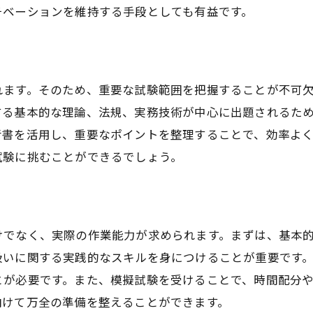
験前のリラクゼーション法
チベーションを維持する手段としても有益です。
張をほぐすための呼吸法
験当日を想定したシミュレーション
敗を恐れない心構え
れます。そのため、重要な試験範囲を把握することが不可
格への自信をつける方法
する基本的な理論、法規、実務技術が中心に出題されるた
考書を活用し、重要なポイントを整理することで、効率よ
試験に挑むことができるでしょう。
けでなく、実際の作業能力が求められます。まずは、基本
扱いに関する実践的なスキルを身につけることが重要です
とが必要です。また、模擬試験を受けることで、時間配分
向けて万全の準備を整えることができます。