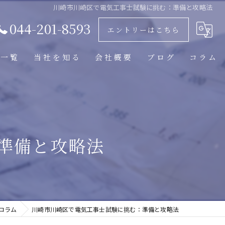
川崎市川崎区で電気工事士試験に挑む：準備と攻略法
044-201-8593
エントリーはこちら
人一覧
当社を知る
会社概要
ブログ
コラム
働きやすい
経験者
準備と攻略法
照明器具交換
マンション工事
テナント工事
コラム
川崎市川崎区で電気工事士試験に挑む：準備と攻略法