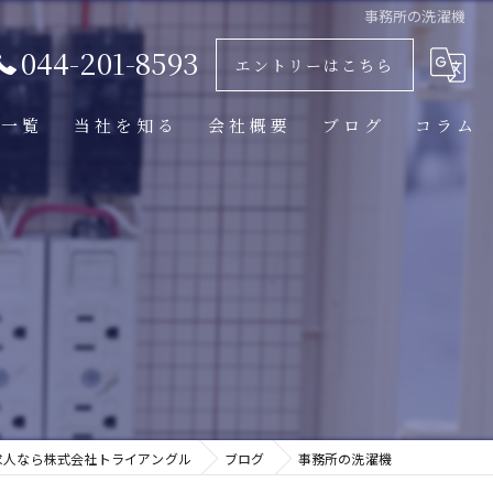
事務所の洗濯機
044-201-8593
エントリーはこちら
人一覧
当社を知る
会社概要
ブログ
コラム
働きやすい
経験者
照明器具交換
マンション工事
テナント工事
求人なら株式会社トライアングル
ブログ
事務所の洗濯機