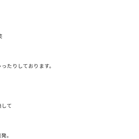
笑
ゃったりしております。
換して
連発。