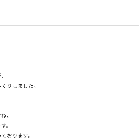
が、
っくりしました。
すね。
です。
いております。