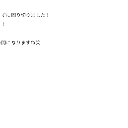
、
らずに回り切りました！
！！
時間になりますね笑